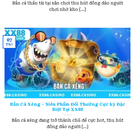
Bắn cá thần tài tại sân chơi thu hút đông đảo người
chơi nhờ kho [...]
07
Th7
Bắn Cá Xèng – Siêu Phẩm Đổi Thưởng Cực kỳ Đặc
Biệt Tại XX88
Bắn cá xèng đang trở thành chủ đề cực hot, thu hút
đông đảo người [...]