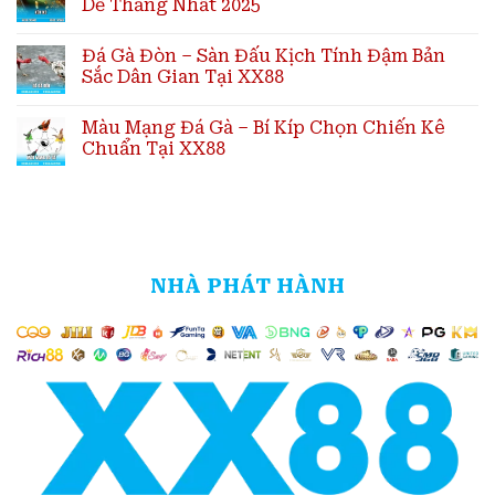
Dễ Thắng Nhất 2025
Đá Gà Đòn – Sàn Đấu Kịch Tính Đậm Bản
Sắc Dân Gian Tại XX88
Màu Mạng Đá Gà – Bí Kíp Chọn Chiến Kê
Chuẩn Tại XX88
NHÀ PHÁT HÀNH