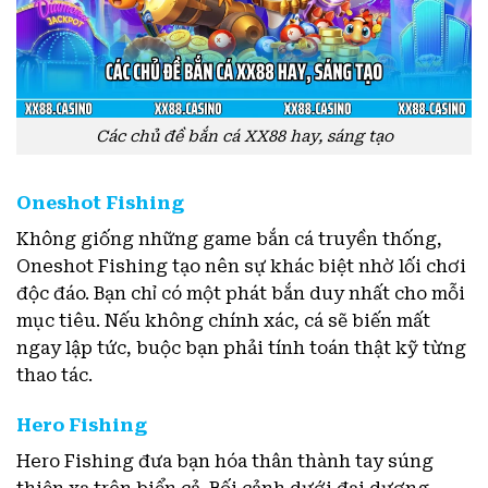
Các chủ đề bắn cá XX88 hay, sáng tạo
Oneshot Fishing
Không giống những game bắn cá truyền thống,
Oneshot Fishing tạo nên sự khác biệt nhờ lối chơi
độc đáo. Bạn chỉ có một phát bắn duy nhất cho mỗi
mục tiêu. Nếu không chính xác, cá sẽ biến mất
ngay lập tức, buộc bạn phải tính toán thật kỹ từng
thao tác.
Hero Fishing
Hero Fishing đưa bạn hóa thân thành tay súng