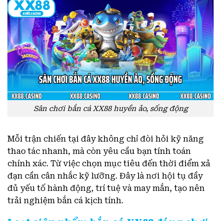
Sân chơi bắn cá XX88 huyền ảo, sống động
Mỗi trận chiến tại đây không chỉ đòi hỏi kỹ năng
thao tác nhanh, mà còn yêu cầu bạn tính toán
chính xác. Từ việc chọn mục tiêu đến thời điểm xả
đạn cần cân nhắc kỹ lưỡng. Đây là nơi hội tụ đầy
đủ yếu tố hành động, trí tuệ và may mắn, tạo nên
trải nghiệm bắn cá kịch tính.