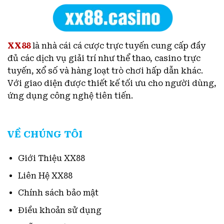
XX88
là nhà cái cá cược trực tuyến cung cấp đầy
đủ các dịch vụ giải trí như thể thao, casino trực
tuyến, xổ số và hàng loạt trò chơi hấp dẫn khác.
Với giao diện được thiết kế tối ưu cho người dùng,
ứng dụng công nghệ tiên tiến.
VỀ CHÚNG TÔI
Giới Thiệu XX88
Liên Hệ XX88
Chính sách bảo mật
Điều khoản sử dụng