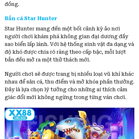
đồng.
Bắn cá Star Hunter
Star Hunter mang đến một bối cảnh kỳ ảo nơi
người chơi khám phá không gian đại dương đầy
sao biển lấp lánh. Với hệ thống sinh vật đa dạng và
độ khó được chia rõ ràng theo cấp bậc, mỗi lượt
bắn đều mở ra một thử thách mới.
Người chơi sẽ được trang bị nhiều loại vũ khí khác
nhau để săn cá, thu điểm và mở khóa phần thưởng.
Đây là lựa chọn lý tưởng cho những ai thích cảm
giác đổi mới không ngừng trong từng ván chơi.