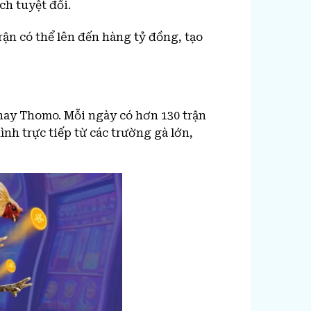
ch tuyệt đối.
rận có thể lên đến hàng tỷ đồng, tạo
 hay Thomo. Mỗi ngày có hơn 130 trận
nh trực tiếp từ các trường gà lớn,