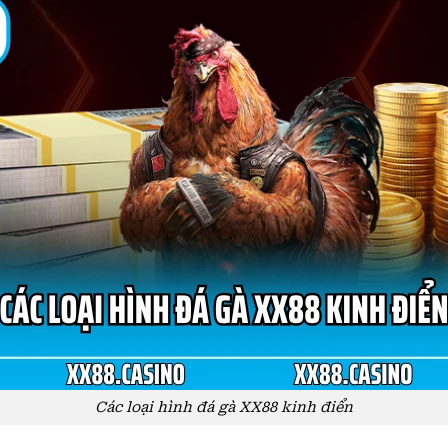
Các loại hình đá gà XX88 kinh điển