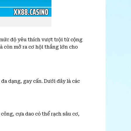
mức độ yêu thích vượt trội từ cộng
à còn mở ra cơ hội thắng lớn cho
đa dạng, gay cấn. Dưới đây là các
công, cựa dao có thể rạch sâu cơ,