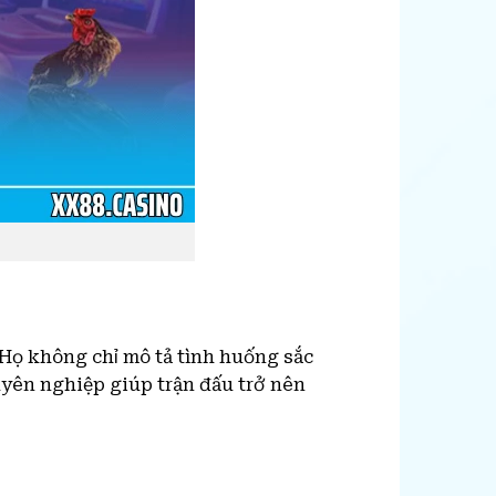
 Họ không chỉ mô tả tình huống sắc
uyên nghiệp giúp trận đấu trở nên