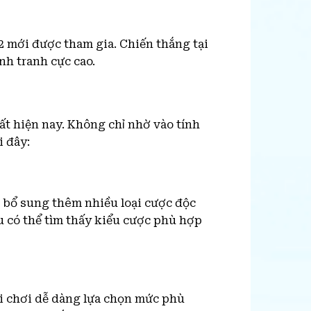
C2 mới được tham gia. Chiến thắng tại
ạnh tranh cực cao.
t hiện nay. Không chỉ nhờ vào tính
i đây:
n bổ sung thêm nhiều loại cược độc
u có thể tìm thấy kiểu cược phù hợp
i chơi dễ dàng lựa chọn mức phù