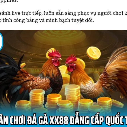
ippines.
ảnh live trực tiếp, luôn sẵn sàng phục vụ người chơi 
o tính công bằng và minh bạch tuyệt đối.