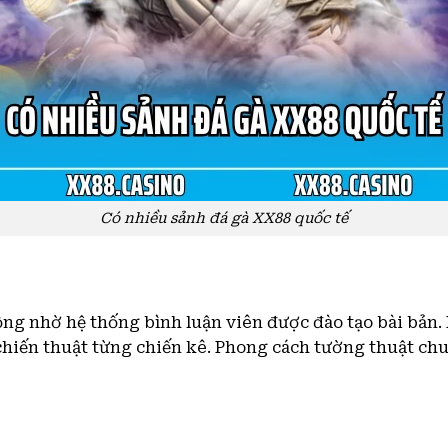
Có nhiều sảnh đá gà XX88 quốc tế
ng nhờ hệ thống bình luận viên được đào tạo bài bản.
chiến thuật từng chiến kê. Phong cách tường thuật ch