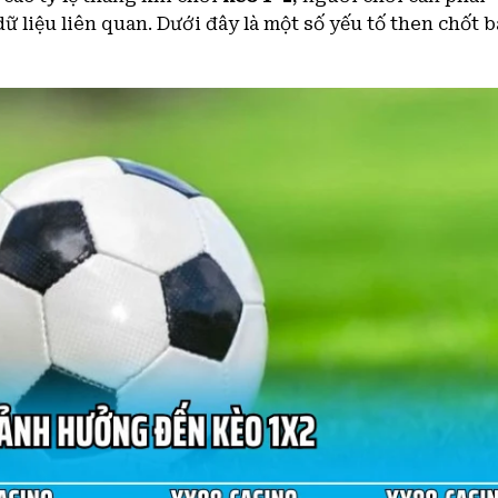
 liệu liên quan. Dưới đây là một số yếu tố then chốt 