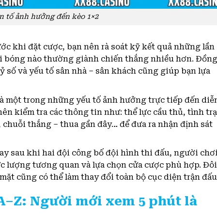
n tố ảnh hưởng đến kèo 1×2
ước khi đặt cược, bạn nên rà soát kỹ kết quả những lần
ội bóng nào thường giành chiến thắng nhiều hơn. Đồn
tỷ số và yếu tố sân nhà – sân khách cũng giúp bạn lựa
 là một trong những yếu tố ảnh hưởng trực tiếp đến diễ
nên kiểm tra các thông tin như: thể lực cầu thủ, tình tr
 chuỗi thắng – thua gần đây… để đưa ra nhận định sát
ay sau khi hai đội công bố đội hình thi đấu, người chơ
ực lượng tương quan và lựa chọn cửa cược phù hợp. Đôi
 mặt cũng có thể làm thay đổi toàn bộ cục diện trận đấu
 A–Z: Người mới xem 5 phút là