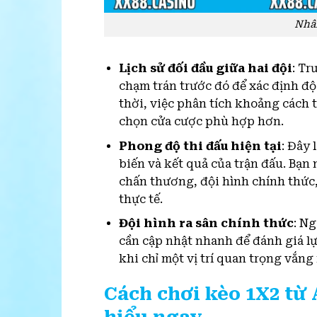
Nhâ
Lịch sử đối đầu giữa hai đội
: Tr
chạm trán trước đó để xác định đ
thời, việc phân tích khoảng cách 
chọn cửa cược phù hợp hơn.
Phong độ thi đấu hiện tại
: Đây
biến và kết quả của trận đấu. Bạn 
chấn thương, đội hình chính thức,
thực tế.
Đội hình ra sân chính thức
: Ng
cần cập nhật nhanh để đánh giá l
khi chỉ một vị trí quan trọng vắng
Cách chơi kèo 1X2 từ