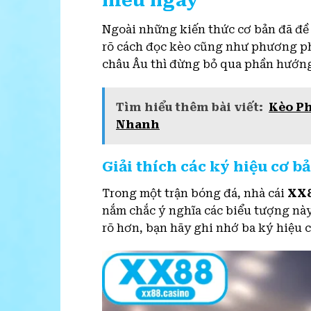
hiểu ngay
Ngoài những kiến thức cơ bản đã đề 
rõ cách đọc kèo cũng như phương ph
châu Âu thì đừng bỏ qua phần hướng
Tìm hiểu thêm bài viết:
Kèo Ph
Nhanh
Giải thích các ký hiệu cơ b
Trong một trận bóng đá, nhà cái
XX
nắm chắc ý nghĩa các biểu tượng này
rõ hơn, bạn hãy ghi nhớ ba ký hiệu 