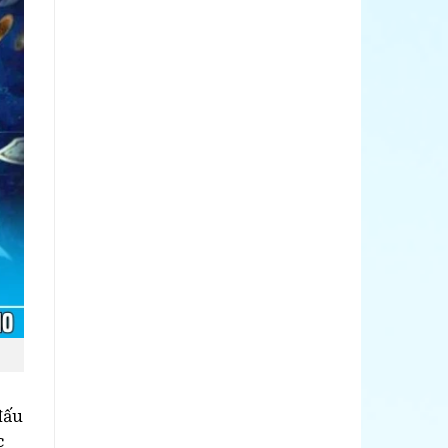
đấu
c