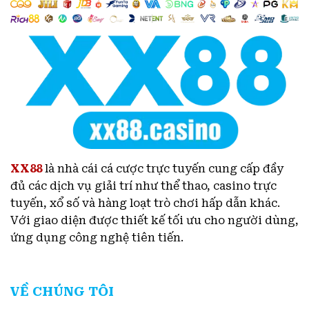
XX88
là nhà cái cá cược trực tuyến cung cấp đầy
đủ các dịch vụ giải trí như thể thao, casino trực
tuyến, xổ số và hàng loạt trò chơi hấp dẫn khác.
Với giao diện được thiết kế tối ưu cho người dùng,
ứng dụng công nghệ tiên tiến.
VỀ CHÚNG TÔI