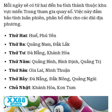
Mỗi ngày sẽ có từ hai đến ba tỉnh thành thuộc khu
vực miền Trung tham gia quay số. Việc này đảm
bảo tính luân phiên, phân bổ đều cho các đài địa
phương.
Thứ Hai
: Huế, Phú Yên
Thứ Ba
: Quảng Nam, Đắk Lắk
Thứ Tư
: Đà Nẵng, Khánh Hòa
Thứ Năm
: Quảng Bình, Bình Định, Quảng Trị
Thứ Sáu
: Gia Lai, Ninh Thuận
Thứ Bảy
: Đà Nẵng, Đắk Nông, Quảng Ngãi
Chủ Nhật
: Khánh Hòa, Kon Tum