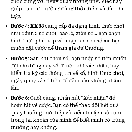
cược cùng với ngày quay tương ứng. Việc này
giúp bạn dự thưởng đúng thời điểm và đài phù
hợp.
Bước 4
:
XX88
cung cấp đa dạng hình thức chơi
như đánh 2 số cuối, bao lô, xiên số… Bạn chọn
hình thức phù hợp và nhập các con số mà bạn
muốn đặt cược để tham gia dự thưởng.
Bước 5
: Sau khi chọn số, bạn nhập số tiền muốn
đặt cho từng dãy số. Trước khi xác nhận, hãy
kiểm tra kỹ các thông tin về số, hình thức chơi,
ngày quay và số tiền để đảm bảo không nhầm
lẫn.
Bước 6
: Cuối cùng, nhấn nút “Xác nhận” để
hoàn tất vé cược. Bạn có thể theo dõi kết quả
quay thưởng trực tiếp và kiểm tra lịch sử cược
trong tài khoản của mình để biết mình có trúng
thưởng hay không.