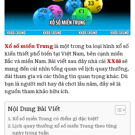
Xổ số miền Trung
là một trong ba loại hình xổ số
kiến thiết phổ biến tại Việt Nam, bên cạnh miền
Bắc và miền Nam. Bài viết sau đây nhà cái
XX88
sẽ
mang đến cái nhìn tổng quan về lịch quay thưởng,
đài tham gia và các thông tin quan trọng khác. Dù
bạn là người mới hay đã chơi lâu năm, đây sẽ là
nguồn tham khảo hữu ích.
Nội Dung Bài Viết
Xổ số miền Trung có điểm gì đặc biệt?
Lịch quay thưởng xổ số miền Trung theo từng
ngày trong tuần