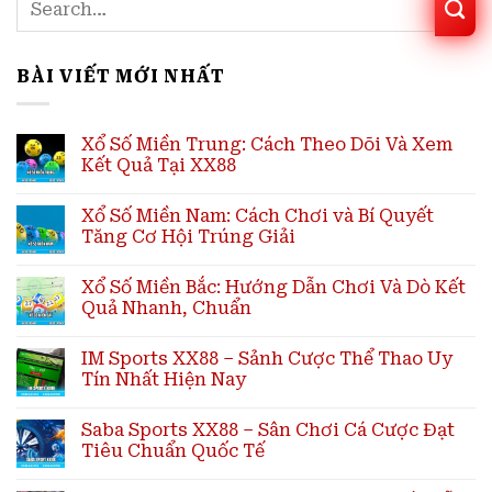
BÀI VIẾT MỚI NHẤT
Xổ Số Miền Trung: Cách Theo Dõi Và Xem
Kết Quả Tại XX88
Xổ Số Miền Nam: Cách Chơi và Bí Quyết
Tăng Cơ Hội Trúng Giải
Xổ Số Miền Bắc: Hướng Dẫn Chơi Và Dò Kết
Quả Nhanh, Chuẩn
IM Sports XX88 – Sảnh Cược Thể Thao Uy
Tín Nhất Hiện Nay
Saba Sports XX88 – Sân Chơi Cá Cược Đạt
Tiêu Chuẩn Quốc Tế