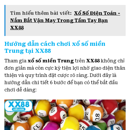
Tìm hiểu thêm bài viết:
Xổ Số Điện Toán -
Nắm Bắt Vận May Trong Tầm Tay Bạn
XX88
Hướng dẫn cách chơi xổ số miền
Trung tại XX88
Tham gia
xổ số miền Trung
trên
XX88
không chỉ
đơn giản mà còn cực kỳ tiện lợi nhờ giao diện thân
thiện và quy trình đặt cược rõ ràng. Dưới đây là
hướng dẫn chi tiết 6 bước để bạn có thể bắt đầu
chơi dễ dàng: