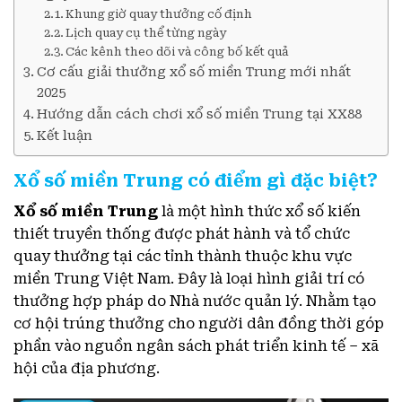
Khung giờ quay thưởng cố định
Lịch quay cụ thể từng ngày
Các kênh theo dõi và công bố kết quả
Cơ cấu giải thưởng xổ số miền Trung mới nhất
2025
Hướng dẫn cách chơi xổ số miền Trung tại XX88
Kết luận
Xổ số miền Trung có điểm gì đặc biệt?
Xổ số miền Trung
là một hình thức xổ số kiến
thiết truyền thống được phát hành và tổ chức
quay thưởng tại các tỉnh thành thuộc khu vực
miền Trung Việt Nam. Đây là loại hình giải trí có
thưởng hợp pháp do Nhà nước quản lý. Nhằm tạo
cơ hội trúng thưởng cho người dân đồng thời góp
phần vào nguồn ngân sách phát triển kinh tế – xã
hội của địa phương.