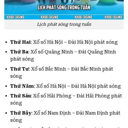
Lịch phát sóng trong tuần
Thứ Hai
: Xổ số Hà Nội – Đài Hà Nội phát sóng
Thứ Ba
: Xổ số Quảng Ninh – Đài Quảng Ninh
phát sóng
Thứ Tư
: Xổ số Bắc Ninh – Đài Bắc Ninh phát
sóng
Thứ Năm
: Xổ số Hà Nội – Đài Hà Nội phát sóng
Thứ Sáu
: Xổ số Hải Phòng – Đài Hải Phòng phát
sóng
Thứ Bảy
: Xổ số Nam Định – Đài Nam Định phát
sóng