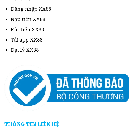
Đăng nhập XX88
Nạp tiền XX88
Rút tiền XX88
Tải app XX88
Đại lý XX88
THÔNG TIN LIÊN HỆ