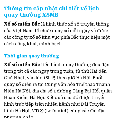
Thông tin cập nhật chi tiết về lịch
quay thưởng XSMB
Xổ số miền Bắc
là hình thức xổ số truyền thống
của Việt Nam, tổ chức quay số mỗi ngày và được
các công ty xổ số khu vực phía Bắc thực hiện một
cách công khai, minh bạch.
Thời gian quay thưởng
Xổ số miền Bắc
tiến hành quay thưởng đều đặn
trong tất cả các ngày trong tuần, từ thứ Hai đến
Chủ Nhật, vào lúc 18h15 theo giờ Hà Nội. Buổi
quay số diễn ra tại Cung Văn hóa Thể thao Thanh
Niên Hà Nội, địa chỉ số 1 đường Tăng Bạt Hổ, quận
Hoàn Kiếm, Hà Nội. Kết quả sau đó được truyền
hình trực tiếp trên nhiều kênh như Đài Truyền
hình Hà Nội, VTC9 (Let’s Viet) cùng các đài địa
phương khác.