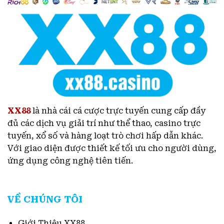
XX88
là nhà cái cá cược trực tuyến cung cấp đầy
đủ các dịch vụ giải trí như thể thao, casino trực
tuyến, xổ số và hàng loạt trò chơi hấp dẫn khác.
Với giao diện được thiết kế tối ưu cho người dùng,
ứng dụng công nghệ tiên tiến.
VỀ CHÚNG TÔI
Giới Thiệu XX88