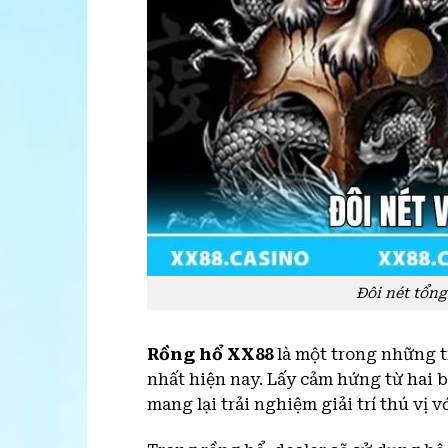
Đôi nét tổn
Rồng hổ XX88
là một trong những t
nhất hiện nay. Lấy cảm hứng từ hai b
mang lại trải nghiệm giải trí thú vị 