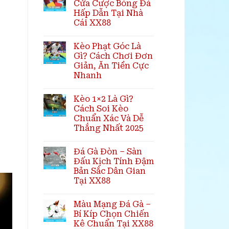
Cửa Cược Bóng Đá
Hấp Dẫn Tại Nhà
Cái XX88
Kèo Phạt Góc Là
Gì? Cách Chơi Đơn
Giản, Ăn Tiền Cực
Nhanh
Kèo 1×2 Là Gì?
Cách Soi Kèo
Chuẩn Xác Và Dễ
Thắng Nhất 2025
Đá Gà Đòn – Sàn
Đấu Kịch Tính Đậm
Bản Sắc Dân Gian
Tại XX88
Màu Mạng Đá Gà –
Bí Kíp Chọn Chiến
Kê Chuẩn Tại XX88