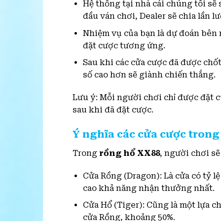
Hệ thống tại nhà cái chúng tôi sẽ 
đầu ván chơi, Dealer sẽ chia lần l
Nhiệm vụ của bạn là dự đoán bên nà
đặt cược tương ứng.
Sau khi các cửa cược đã được chốt,
số cao hơn sẽ giành chiến thắng.
Lưu ý: Mỗi người chơi chỉ được đặt 
sau khi đã đặt cược.
Ý nghĩa các cửa cược trong
Trong
rồng hổ XX88
, người chơi sẽ
Cửa Rồng (Dragon): Là cửa có tỷ 
cao khả năng nhận thưởng nhất.
Cửa Hổ (Tiger): Cũng là một lựa 
cửa Rồng, khoảng 50%.