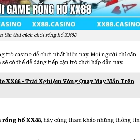
 tân thủ cách chơi rồng hổ XX88
 trò casino dễ chơi nhất hiện nay. Mọi người chỉ cần
sẽ có thể dễ dàng tiếp cận trò chơi hấp dẫn này.
te XX88 - Trải Nghiệm Vòng Quay May Mắn Trên
m
rồng hổ XX88
, hãy cùng tham khảo những thông tin