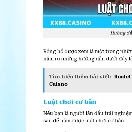
Hướng dẫn
Rồng hổ được xem là một trong những
nắm rõ những hướng dẫn dưới đây là 
Tìm hiểu thêm bài viết:
Roulet
Caisno
Luật chơi cơ bản
Nếu bạn là người lần đầu trải nghiệ
sau để nắm được luật chơi cơ bản: