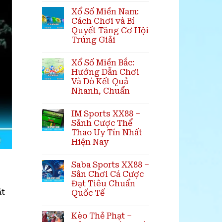
Xổ Số Miền Nam:
Cách Chơi và Bí
Quyết Tăng Cơ Hội
Trúng Giải
Xổ Số Miền Bắc:
Hướng Dẫn Chơi
Và Dò Kết Quả
Nhanh, Chuẩn
IM Sports XX88 –
Sảnh Cược Thể
Thao Uy Tín Nhất
Hiện Nay
Saba Sports XX88 –
Sân Chơi Cá Cược
Đạt Tiêu Chuẩn
ặt
Quốc Tế
Kèo Thẻ Phạt –