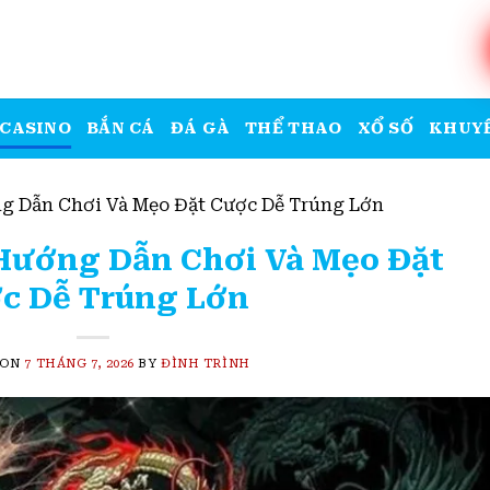
CASINO
BẮN CÁ
ĐÁ GÀ
THỂ THAO
XỔ SỐ
KHUYẾ
g Dẫn Chơi Và Mẹo Đặt Cược Dễ Trúng Lớn
Hướng Dẫn Chơi Và Mẹo Đặt
c Dễ Trúng Lớn
 ON
7 THÁNG 7, 2026
BY
ĐÌNH TRÌNH