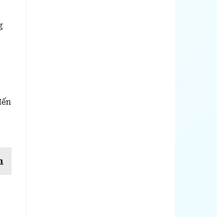
g
đến
n