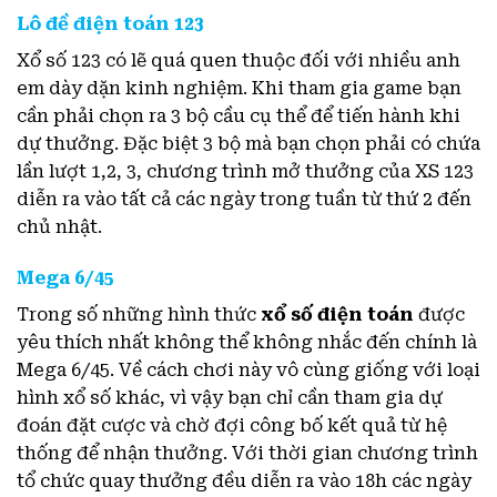
Lô đề điện toán 123
Xổ số 123 có lẽ quá quen thuộc đối với nhiều anh
em dày dặn kinh nghiệm. Khi tham gia game bạn
cần phải chọn ra 3 bộ cầu cụ thể để tiến hành khi
dự thưởng. Đặc biệt 3 bộ mà bạn chọn phải có chứa
lần lượt 1,2, 3, chương trình mở thưởng của XS 123
diễn ra vào tất cả các ngày trong tuần từ thứ 2 đến
chủ nhật.
Mega 6/45
Trong số những hình thức
xổ số điện toán
được
yêu thích nhất không thể không nhắc đến chính là
Mega 6/45. Về cách chơi này vô cùng giống với loại
hình xổ số khác, vì vậy bạn chỉ cần tham gia dự
đoán đặt cược và chờ đợi công bố kết quả từ hệ
thống để nhận thưởng. Với thời gian chương trình
tổ chức quay thưởng đều diễn ra vào 18h các ngày