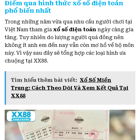
Điểm qua hình thức xổ số điện toán
phổ biến nhất
Trong những năm vừa qua nhu cầu người chơi tại
Việt Nam tham gia
xổ số điện toán
ngày càng gia
tăng. Tuy nhiên do lượng người quá đông nên
không ít anh em đến nay vẫn còn mơ hồ về bộ môn
này. Vì vậy sau đây sẽ tổng hợp các loại hình ưa
chuộng tại XX88.
Tìm hiểu thêm bài viết:
Xổ Số Miền
Trung: Cách Theo Dõi Và Xem Kết Quả Tại
XX88