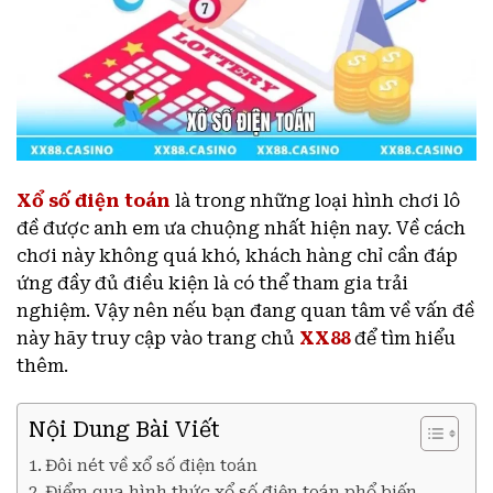
Xổ số điện toán
là trong những loại hình chơi lô
đề được anh em ưa chuộng nhất hiện nay. Về cách
chơi này không quá khó, khách hàng chỉ cần đáp
ứng đầy đủ điều kiện là có thể tham gia trải
nghiệm. Vậy nên nếu bạn đang quan tâm về vấn đề
này hãy truy cập vào trang chủ
XX88
để tìm hiểu
thêm.
Nội Dung Bài Viết
Đôi nét về xổ số điện toán
Điểm qua hình thức xổ số điện toán phổ biến