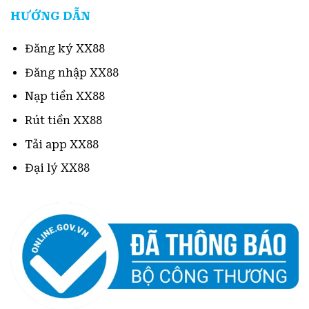
HƯỚNG DẪN
Đăng ký XX88
Đăng nhập XX88
Nạp tiền XX88
Rút tiền XX88
Tải app XX88
Đại lý XX88