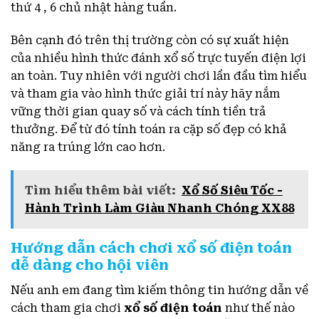
thứ 4 , 6 chủ nhật hàng tuần.
Bên cạnh đó trên thị trường còn có sự xuất hiện
của nhiều hình thức đánh xổ số trực tuyến điện lợi
an toàn. Tuy nhiên với người chơi lần đầu tìm hiểu
và tham gia vào hình thức giải trí này hãy nắm
vững thời gian quay số và cách tính tiền trả
thưởng. Để từ đó tính toán ra cặp số đẹp có khả
năng ra trúng lớn cao hơn.
Tìm hiểu thêm bài viết:
Xổ Số Siêu Tốc -
Hành Trình Làm Giàu Nhanh Chóng XX88
Hướng dẫn cách chơi xổ số điện toán
dễ dàng cho hội viên
Nếu anh em đang tìm kiếm thông tin hướng dẫn về
cách tham gia chơi
xổ số điện toán
như thế nào