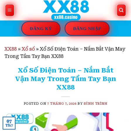
Skip
to
content
ĐĂNG KÝ
ĐĂNG NHẬP
XX88
»
Xổ số
»
Xổ Số Điện Toán – Nắm Bắt Vận May
Trong Tầm Tay Bạn XX88
Xổ Số Điện Toán – Nắm Bắt
Vận May Trong Tầm Tay Bạn
XX88
POSTED ON
7 THÁNG 7, 2026
BY
ĐÌNH TRÌNH
07
Th7