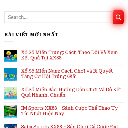
BÀI VIẾT MỚI NHẤT
Xổ Số Miền Trung: Cách Theo Dõi Và Xem
Kết Quả Tại XX88
Xổ Số Miền Nam: Cách Chơi và Bí Quyết
Tăng Cơ Hội Trúng Giải
Xổ Số Miền Bắc: Hướng Dẫn Chơi Và Dò Kết
Quả Nhanh, Chuẩn
IM Sports XX88 – Sảnh Cược Thể Thao Uy
Tín Nhất Hiện Nay
Saba Sports XX88 – Sân Chơi Cá Cược Đạt